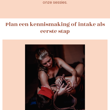
onze sessies.
Plan een kennismaking of intake als
eerste stap