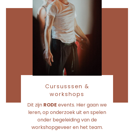
Cursusssen &
workshops
Dit zijn
RODE
events. Hier gaan we
leren, op onderzoek uit en spelen
onder begeleiding van de
workshopgeveer en het team.