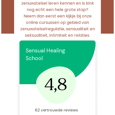
zenuwstelsel leren kennen en is kink
nog echt een hele grote stap?
Neem dan eerst een kijkje bij onze
online cursussen op gebied van
zenuwstelselregulatie, sensualiteit en
seksualiteit, intimiteit en relaties.
GET STARTED!