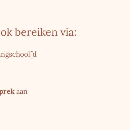
ook bereiken via:
lingschool[d
prek
aan