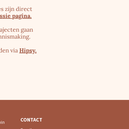
s zijn direct
ssie pagina.
rajecten gaan
ennismaking.
nden via
Hipsy
.
CONTACT
win