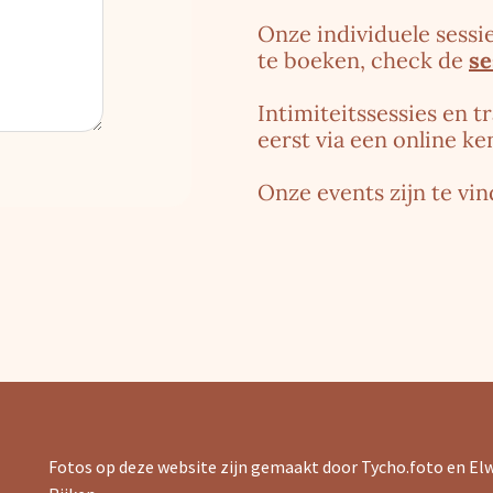
Onze individuele sessie
te boeken, check de
se
Intimiteitssessies en t
eerst via een online k
Onze events zijn te vi
Fotos op deze website zijn gemaakt door Tycho.foto en El