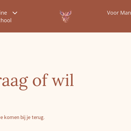
ine
Voor Ma
chool
aag of wil
?
we komen bij je terug.