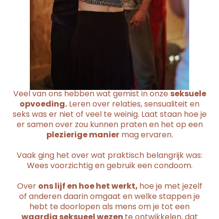
Veel van ons hebben wat gemist in onze
seksuele
opvoeding.
Leren over relaties, sensualiteit en
seks was er niet of veel te weinig. Laat staan hoe je
er samen over zou kunnen praten en het op een
plezierige manier
mag ervaren.
Vaak ging het over wat praktisch belangrijk was:
Wees voorzichtig en gebruik een condoom.
Over
ons lijf en hoe het werkt,
hoe je met jezelf
of anderen daarin omgaat en welke stappen je
hebt te doorlopen als mens om je tot een
waardig seksueel wezen
te ontwikkelen, dat