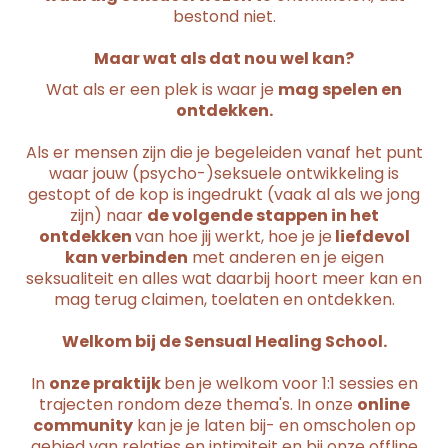
bestond niet.
Maar wat als dat nou wel kan?
Wat als er een plek is waar je
mag spelen en
ontdekken.
Als er mensen zijn die je begeleiden vanaf het punt
waar jouw (psycho-)seksuele ontwikkeling is
gestopt of de kop is ingedrukt (vaak al als we jong
zijn) naar
de volgende stappen in het
ontdekken
van hoe jij werkt, hoe je je
liefdevol
kan verbinden
met anderen en je eigen
seksualiteit en alles wat daarbij hoort meer kan en
mag terug claimen, toelaten en ontdekken.
Welkom bij de Sensual Healing School.
In
onze praktijk
ben je welkom voor 1:1 sessies en
trajecten rondom deze thema's. In onze
online
community
kan je je laten bij- en omscholen op
gebied van relaties en intimiteit en bij onze offline